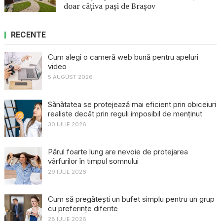
doar câțiva pași de Brașov
RECENTE
Cum alegi o cameră web bună pentru apeluri
video
5 AUGUST 2026
Sănătatea se protejează mai eficient prin obiceiuri
realiste decât prin reguli imposibil de menținut
30 IULIE 2026
Părul foarte lung are nevoie de protejarea
vârfurilor în timpul somnului
29 IULIE 2026
Cum să pregătești un bufet simplu pentru un grup
cu preferințe diferite
28 IULIE 2026