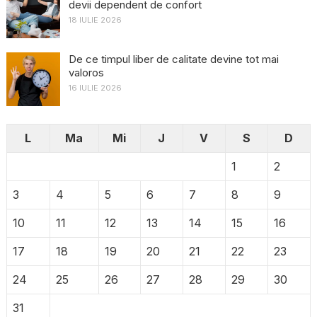
devii dependent de confort
18 IULIE 2026
De ce timpul liber de calitate devine tot mai
valoros
16 IULIE 2026
L
Ma
Mi
J
V
S
D
1
2
3
4
5
6
7
8
9
10
11
12
13
14
15
16
17
18
19
20
21
22
23
24
25
26
27
28
29
30
31