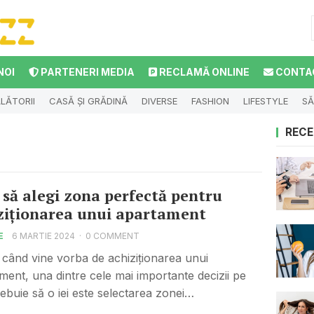
NOI
PARTENERI MEDIA
RECLAMĂ ONLINE
CONTA
LĂTORII
CASĂ ȘI GRĂDINĂ
DIVERSE
FASHION
LIFESTYLE
SĂ
RECE
să alegi zona perfectă pentru
ziționarea unui apartament
E
6 MARTIE 2024
·
0 COMMENT
 când vine vorba de achiziționarea unui
ment, una dintre cele mai importante decizii pe
rebuie să o iei este selectarea zonei…