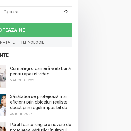
CTEAZĂ-NE
NĂTATE
TEHNOLOGIE
NTE
Cum alegi o cameră web bună
pentru apeluri video
5 AUGUST 2026
Sănătatea se protejează mai
eficient prin obiceiuri realiste
decât prin reguli imposibil de
menținut
30 IULIE 2026
Părul foarte lung are nevoie de
protejarea vârfurilor în timpul