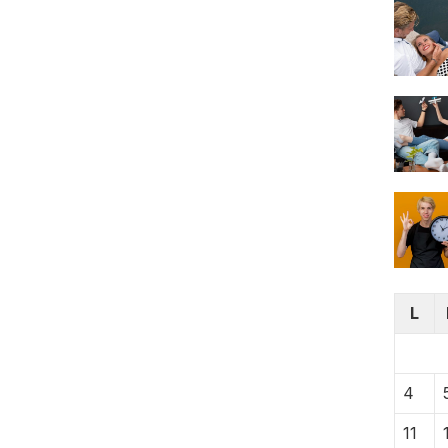
L
4
11