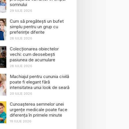
somnului
29 IULIE 2026
Cum să pregătești un bufet
simplu pentru un grup cu
preferințe diferite
28 IULIE 2026
Colecționarea obiectelor
vechi: cum deosebești
pasiunea de acumulare
28 IULIE 2026
Machiajul pentru cununia civilă
poate fi elegant fără
intensitatea unui look de seară
20 IULIE 2026
Cunoașterea semnelor unei
urgențe medicale poate face
diferența în primele minute
19 IULIE 2026