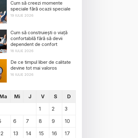
Cum să creezi momente
speciale fără ocazii speciale
19 IULIE 2026
Cum să construiești o viață
confortabilă fără să devii
dependent de confort
18 IULIE 2026
De ce timpul liber de calitate
devine tot mai valoros
16 IULIE 2026
Ma
Mi
J
V
S
D
1
2
3
5
6
7
8
9
10
12
13
14
15
16
17