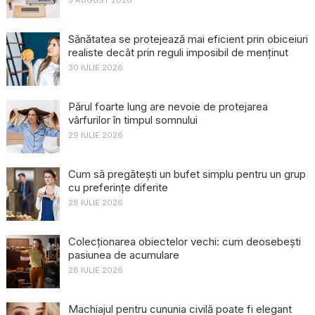
5 AUGUST 2026
Sănătatea se protejează mai eficient prin obiceiuri
realiste decât prin reguli imposibil de menținut
30 IULIE 2026
Părul foarte lung are nevoie de protejarea
vârfurilor în timpul somnului
29 IULIE 2026
Cum să pregătești un bufet simplu pentru un grup
cu preferințe diferite
28 IULIE 2026
Colecționarea obiectelor vechi: cum deosebești
pasiunea de acumulare
28 IULIE 2026
Machiajul pentru cununia civilă poate fi elegant